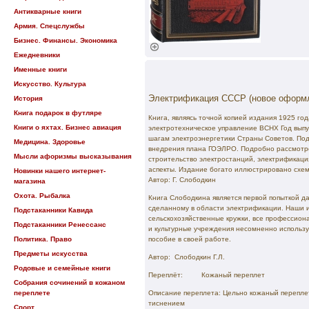
Антикварные книги
Армия. Спецслужбы
Бизнес. Финансы. Экономика
Ежедневники
Именные книги
Искусство. Культура
Электрификация СССР (новое оформ
История
Книга подарок в футляре
Книга, являясь точной копией издания 1925 год
Книги о яхтах. Бизнес авиация
электротехническое управление ВСНХ Год выпу
шагам электроэнергетики Страны Советов. Под
Медицина. Здоровье
внедрения плана ГОЭЛРО. Подробно рассмотр
Мысли афоризмы высказывания
строительство электростанций, электрификаци
аспекты. Издание богато иллюстрировано сх
Новинки нашего интернет-
Автор: Г. Слободкин
магазина
Охота. Рыбалка
Книга Слободкина является первой попыткой 
сделанному в области электрификации. Наши 
Подстаканники Кавида
сельскохозяйственные кружки, все профессион
Подстаканники Ренессанс
и культурные учреждения несомненно использ
Политика. Право
пособие в своей работе.
Предметы искусства
Автор:
Слободкин Г.Л.
Родовые и семейные книги
Переплёт:
Кожаный переплет
Собрания сочинений в кожаном
переплете
Описание переплета:
Цельно кожаный перепле
тиснением
Спорт