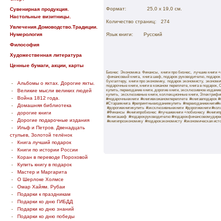
Формат:
25,0 х 19,0 см.
Сувенирная продукция.
Настольные визитницы.
Количество страниц:
274
Увлечения.Домоводство.Традиции.
Нумерология
Язык книги:
Русский
Философия
Художественная литература
Ценные бумаги, акции, карты
Бизнес Экономика Финансы, книги про бизнес, лучшие книги +п
финансовый книга, книга шеф, подарок руководителю, подарок
бухгалтеру, книги про экономику, подарок экономисту,
экономи
-
Альбомы о яхтах. Дорогие яхты.
подарочные книги, книги в кожаном переплете, книга в подарок,
С
-
Великие мысли великих людей
купить
,
переиздание книги,
дорогие книги, эксклюзивное издание
купить, эксклюзивные книги,
коллекционные книги,
Электрифи
-
Война 1812 года.
#подарочныекниги #книгивкожаномпереплете #книгавподарок #
#
Стараякнига
#
репринтныеизданиякупить
#
переизданиекниги
#
к
-
Домашняя библиотека
#
дорогиекнигикупить
#
эксклюзивныекниги
#
дорогиекниги
#
кол
-
дорогие книги
#Финансы #книгипробизнес #лучшиекниги +побизнесу #книги
#книгашеф #подарокруководителю #подарокфинансовомудирек
-
Дорогие подарочные издания
#книгипроэкономику #подарокэкономисту #
экономическая ис
-
Ильф и Петров. Двенадцать
стульев, Золотой телёнок
-
Книга лучший подарок
-
Книги по истории России
-
Коран в переводе Пороховой
-
Купить книгу в подарок
-
Мастер и Маргарита
-
О Шерлоке Холмсе
-
Омар Хайям. Рубаи
-
Подарки к праздникам
-
Подарки ко дню ГИБДД
-
Подарки ко дню знаний
-
Подарки ко дню победы