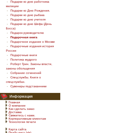
-
Подарки ко дню работника
милиции
-
Подарки ко Дню Рождения.
-
Подарки ко дню рыбака
-
Подарки ко дню учителя
-
Подарки ко дню Шефа (День
Босса)
-
Подарок руководителю
-
Подарочная книга
-
Подарочное издание о Москве
-
Подарочные издания история
России
-
Подарочные книги
-
Политика мудрого
-
Роберт Грин. Законы власти,
законы обольщения
-
Собрание сочинений
-
Спецслужбы. Книги о
спецслужбах.
-
Сувениры подстаканники
Информация
Главная
О компании
Как сделать заказ
Доставка
Свяжитесь с нами.
Корпоративным клиентам
Технологии печати
Карта сайта
Прайс-лист (xls)