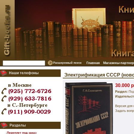
Главная
Магазины-партне
Расширенный поиск
Наши телефоны
Электрификация СССР (нов
30.000 р
Раздел:
Под
Издательс
Версия для
Задать вопр
Разделы
.Переплет под заказ