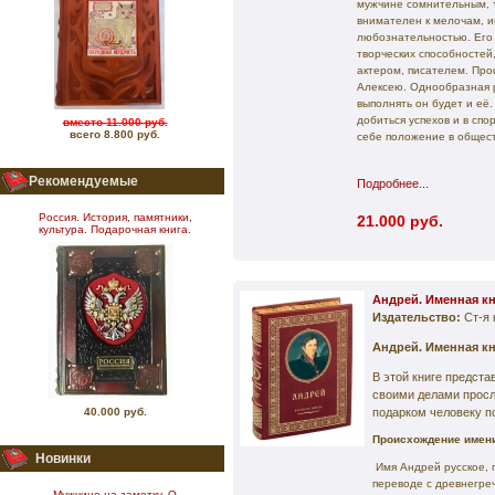
мужчине сомнительным, то
внимателен к мелочам, и
любознательностью. Его
творческих способностей
актером, писателем. Про
Алексею. Однообразная р
выполнять он будет и её
добиться успехов и в спо
вместо 11.000 руб.
всего 8.800 руб.
себе положение в общест
Рекомендуемые
Подробнее...
Россия. История, памятники,
21.000 руб.
культура. Подарочная книга.
Андрей. Именная к
Издательство:
Ст-я 
Андрей. Именная к
В этой книге предст
своими делами прос
40.000 руб.
подарком человеку п
Происхождение имени
Новинки
Имя Андрей русское, 
переводе с древнегре
Мужчине на заметку. О