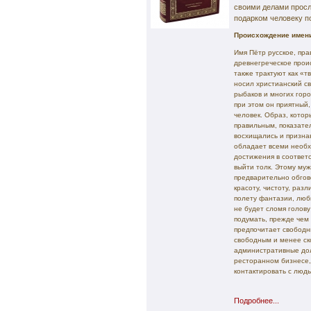
своими делами прос
подарком человеку п
Происхождение имени
Имя Пётр русское, пра
древнегреческое прои
также трактуют как «
носил христианский с
рыбаков и многих гор
при этом он приятный
человек. Образ, котор
правильным, показател
восхищались и призна
обладает всеми необх
достижения в соответс
выйти толк. Этому му
предварительно обгов
красоту, чистоту, раз
полету фантазии, люб
не будет сломя голов
подумать, прежде чем
предпочитает свободн
свободным и менее ск
административные дол
ресторанном бизнесе,
контактировать с люд
Подробнее...