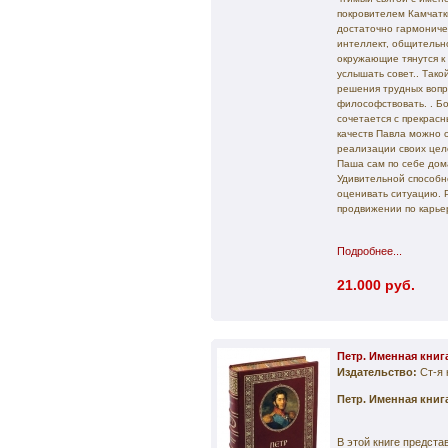
покровителем Камчатк
достаточно гармоничен
интеллект, общительн
окружающие тянутся к 
услышать совет.. Тако
решения трудных вопр
философствовать. . Б
сочетается с прекрас
качеств Павла можно о
реализации своих целе
Паша сам по себе дом
Удивительной способн
оценивать ситуацию. 
продвижении по карье
Подробнее...
21.000 руб.
Петр. Именная книг
Издательство:
Ст-я 
Петр. Именная книг
В этой книге предст