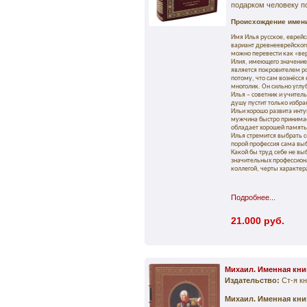
подарком человеку п
Происхождение имени
Имя Илья русское, еврейс
вариант древнееврейского
можно перевести как «ве
Илия, имеющего значение 
является покровителем р
потому, что сам вознёсся 
многолик. Он сильно углу
Илья – советник и учител
душу пустит только избра
Ильи хорошо развита инту
мужчина быстро принимает
обладает хорошей памятью
Илья стремится выбрать с
порой профессия сама вы
Какой бы труд себе не выб
значительных профессиона
коллегой, черты характер
Подробнее...
21.000 руб.
Михаил. Именная кни
Издательство:
Ст-я к
Михаил. Именная кни