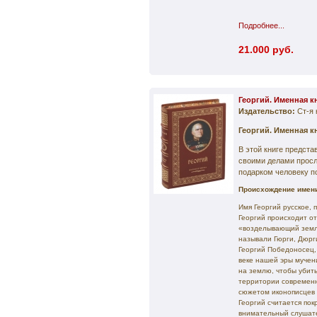
Подробнее...
21.000 руб.
Георгий. Именная к
Издательство:
Ст-я 
Георгий. Именная к
В этой книге предст
своими делами прос
подарком человеку по
Происхождение имени
Имя Георгий русское, 
Георгий происходит о
«возделывающий землю
называли Гюрги, Дюрги
Георгий Победоносец,
веке нашей эры мучени
на землю, чтобы убит
территории современн
сюжетом иконописцев 
Георгий считается пок
внимательный слушате