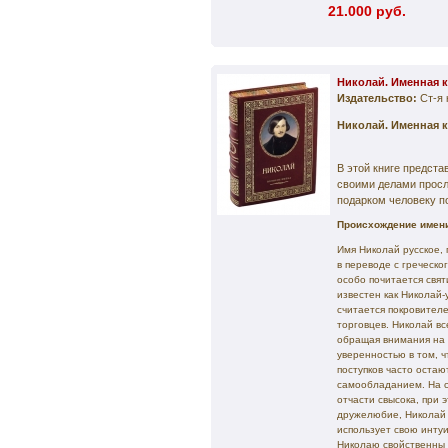
21.000 руб.
Николай. Именная 
Издательство:
Ст-я 
Николай. Именная 
В этой книге предст
своими делами прос
подарком человеку п
Происхождение имени
Имя Николай русское, 
в переводе с греческо
особо почитается свя
известен как Николай-
считается покровител
торговцев. Николай в
обращая внимания на 
уверенностью в том, 
поступков часто остаю
самообладанием. На с
отчасти свысока, при
дружелюбие, Николай 
использует свою инту
Николаю свойственны