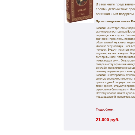
В этой книге представле
своими делами тоже про
оригинальным подарком 
Происхождение имени Ва
Василий имеет греческие корн
стало произноситься как Васи
переводят как «царь». Это им
значение «правитель, персидс
общительный мужчина, наделе
мнению окружающих. Вася всег
человек. Будучи неизменно с
людьми, хорошо находит общий
ему привычнее, чтоб все шло 
помогающая ему. . Он властен 
совершенству мужчина никогда
он слабо, предпочитая в сужд
поэтому окружающим с ним при
Василий не потерпит ни от кого
золотую середину, позволяет е
превосходный спорщик, готовы
точки зрения. Будущую профес
стремления быть первым, быт
Поэтому вполне может доволь
подразделений, например, г
Подробнее...
21.000 руб.