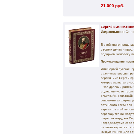
21.000 руб.
Сергей именная кни
Издательство:
Ст-я 
В этой книге предст
своими делами прос
подарком человеку п
Происхождение имени
Имя Сергей русское, п
различные версии про
версии, имя Сергей пр
которое является рим
– это древний римски
родословную от троянц
«высокий», «знатный»
современная форма ус
латинского «servi dei
вариантов этой версии
переводится как «слу
открытых миру, как Се
непредсказуемо себя 
он легко выдвигает н
каждую из них. Для р