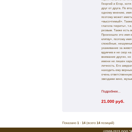
Георгий и Егор, хот
друг от друга. По вт
одному мнению, имя
поэтому может иметь
«высочтимый». Также
глагола «юрить», т.е
резвым. Также есть 
Произошло это имя от
клятву», поэтому им
спокойные, нешумные
ухаживание за живо
вдумчив и не скор н
внимание других, но 
имени не лишен хари
личность. Его аккур
находить ему верны
очень ответственную
звездами кино, музы
Подробнее...
21.000 руб.
Показано
1
-
14
(всего
14
позиций)
©2008-2015 ООО "Кн