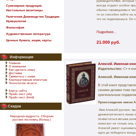
руководителями, которые
всегда отдают особое пр
Сувенирная продукция.
обычно справедливы и чес
Настольные визитницы.
то он способен пойти на х
Увлечения.Домоводство.Традиции.
что не подкопаешься. Он г
Нумерология
Философия
Подробнее...
Художественная литература
Ценные бумаги, акции, карты
21.000 руб.
Информация
Главная
Алексей. Именная кни
О компании
Издательство:
Ст-я кн
Как сделать заказ
Доставка
Свяжитесь с нами.
Алексей. Именная кни
Корпоративным клиентам
Технологии печати
В этой книге представл
своими делами тоже пр
Карта сайта
Прайс-лист (xls)
оригинальным подарком
Прайс-лист (html)
Происхождение имени А
Скидки
Имя Алексей русское, пр
древнегреческого языка
Народная мудрость. Сборник
похвастаться весьма раз
русских пословиц (больш.)
помогает не только она, 
Алексей умеет оценивать 
идти до победного конца