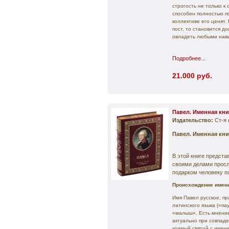
строгость не только к
способен полностью п
коллективе его ценят
пост, то становится д
овладеть любыми нав
Подробнее...
21.000 руб.
Павел. Именная кни
Издательство:
Ст-я 
Павел. Именная кни
В этой книге предст
своими делами прос
подарком человеку п
Происхождение имени
Имя Павел русское, пр
латинского языка («п
«малыш». Есть мнение,
актуально при совпад
чтимый святой с имен