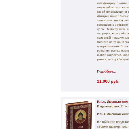
имя Дмитрий, знайте,
имеющий волю к жизни
своей колокольни», и 
Дмитрия может быть с
талантлив, умен и соо
совершенно забывает о
цель – быть лучшим, 
интуиции, но порой о 
холодный и рациональ
многого на техническ
программистом. В тож
решения, всегда помн
любой коллектив, хор
рвется, по службе про
Подробнее...
21.000 руб.
Илья. Именная книг
Издательство:
Ст-я 
Илья. Именная книг
В этой книге предст
своими делами прос