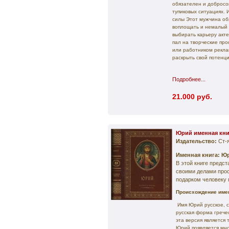
обязателен и добросо
тупиковых ситуациях.
силы Этот мужчина об
воплощать и немалый 
выбирать карьеру акт
пал на творческие про
или работником рекла
раскрыть свой потенц
Подробнее...
21.000 руб.
Юрий именная кни
Издательство:
Ст-
Именная книга: Ю
В этой книге предс
своими делами про
подарком человеку 
Происхождение име
Имя Юрий русское, с
русская форма грече
эта версия является
Юрий появляется мно