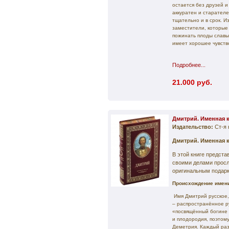
остается без друзей и
аккуратен и старателе
тщательно и в срок. 
заместители, которые
пожинать плоды славы.
имеет хорошее чувств
Подробнее...
21.000 руб.
Дмитрий. Именная 
Издательство:
Ст-я 
Дмитрий. Именная 
В этой книге предст
своими делами прос
оригинальным подарк
Происхождение имени
Имя Дмитрий русское,
– распространённое р
«посвящённый богине 
и плодородия, поэтом
Деметрия. Каждый раз,