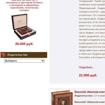
«отважный». Также су
женщинах (с футляром S) Книга
наиболее почитаемый 
о женщинах в афоризмах,
изречениях, поэтических
Первозванный.. Андре
строфах.
находить контакт с д
устроиться. Со сторон
на самом деле, Андре
результата. И не пото
верит в то, что резуль
приложенных им усили
часто бывает, его вн
любит уединение, он у
посидеть-подумать в о
26.000 руб.
всеми делиться, то со
Андреи достаточно ра
представить все в выг
и помогает Андрею доб
Издательство
Cпособен в бескорыст
Подробнее...
21.000 руб.
Василий. Именная книг
Издательство:
Ст-я кни
Василий. Именная книг