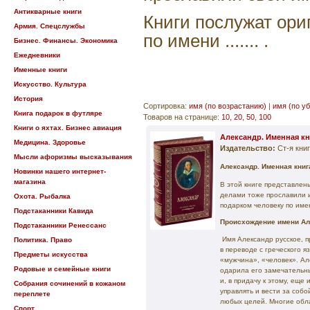
Антикварные книги
Книги послужат ор
Армия. Спецслужбы
по имени ....... .
Бизнес. Финансы. Экономика
Ежедневники
Именные книги
Искусство. Культура
История
Сортировка:
имя (по возрастанию)
|
имя (по у
Книга подарок в футляре
Товаров на странице:
10
,
20
,
50
,
100
Книги о яхтах. Бизнес авиация
Александр. Именная кн
Медицина. Здоровье
Издательство:
Ст-я кни
Мысли афоризмы высказывания
Александр. Именная книг
Новинки нашего интернет-
магазина
В этой книге представлен
делами тоже прославили
Охота. Рыбалка
подарком человеку по име
Подстаканники Кавида
Происхождение имени Ал
Подстаканники Ренессанс
Имя Александр русское, п
Политика. Право
в переводе с греческого 
Предметы искусства
«мужчина», «человек». Ал
Родовые и семейные книги
одарила его замечательны
и, в придачу к этому, еще
Собрания сочинений в кожаном
управлять и вести за соб
переплете
любых целей. Многие обл
Спорт