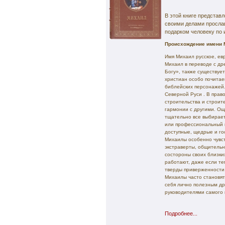
В этой книге представ
своими делами просла
подарком человеку по 
Происхождение имени 
Имя Михаил русское, ев
Михаил в переводе с др
Богу», также существуе
христиан особо почитае
библейских персонажей
Северной Руси . В прав
строительства и строит
гармонии с другими. Ощ
тщательно все выбирает,
или профессиональный в
доступные, щедрые и го
Михаилы особенно чувств
экстраверты, общительн
состороны своих близких
работают, даже если те
тверды приверженности 
Михаилы часто становятс
себя лично полезным др
руководителями самого 
Подробнее...