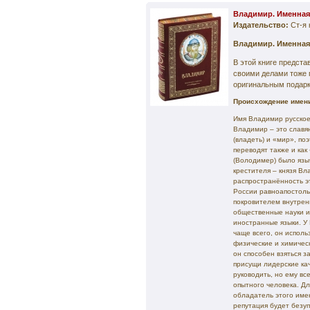
Владимир. Именная
Издательство:
Ст-я 
Владимир. Именная
В этой книге предст
своими делами тоже
оригинальным подарк
Происхождение имен
Имя Владимир русское
Владимир – это славян
(владеть) и «мир», п
переводят также и ка
(Володимер) было язы
крестителя – князя В
распространённость эт
России равноапостоль
покровителем внутрен
общественные науки и
иностранные языки. У 
чаще всего, он исполь
физические и химичес
он способен взяться з
присущи лидерские ка
руководить, но ему вс
опытного человека. Д
обладатель этого имен
репутация будет безу