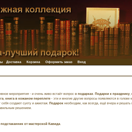
ры
Доставка
Корзина
Оформить заказ
Вход
ивное мероприятия - и очень живо встаёт вопрос
о подарках
.
Подарки к празднику
,
га
,
книга в кожаном переплете
- эти и многие другие вопросы появляются в голове 
 себя создают суету и ажиотаж.
Подарок
необходим, как всегда, ещё вчера и решать 
равильным решением.
ь
подстаканник от мастерской Кавида
.