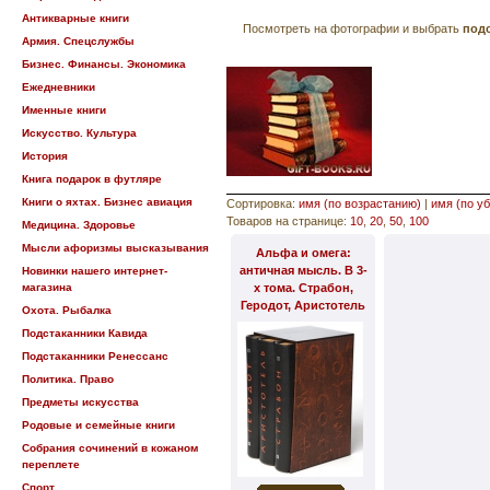
Антикварные книги
Посмотреть на фотографии и выбрать
под
Армия. Спецслужбы
Бизнес. Финансы. Экономика
Ежедневники
Именные книги
Искусство. Культура
История
Книга подарок в футляре
Книги о яхтах. Бизнес авиация
Сортировка:
имя (по возрастанию)
|
имя (по у
Товаров на странице:
10
,
20
,
50
,
100
Медицина. Здоровье
Мысли афоризмы высказывания
Альфа и омега:
античная мысль. В 3-
Новинки нашего интернет-
магазина
х тома. Страбон,
Геродот, Аристотель
Охота. Рыбалка
Подстаканники Кавида
Подстаканники Ренессанс
Политика. Право
Предметы искусства
Родовые и семейные книги
Собрания сочинений в кожаном
переплете
Спорт