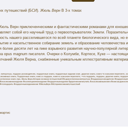
их путешествий (БСИ).
Жюль Верн
В 3-х томах
Жюль Верн приключенческими и фантастическими романами для юношес
авляет собой его научный труд о первооткрывателях Земли. Поразитель
ость нашего расселившегося по всей планете биологического вида, но 
рытие и насильственное собирание земель и образование человечества и
 более десяти лет на пике взрывного развития научно-популярной лите
ла opus magnum писателя. Очерки о Колумбе, Кортесе, Куке — настоящ
лчаний Жюля Верна, снабженные уникальным иллюстративным материал
 литература, подарок руководителю, подарочные книги, подарочные издания книг, дорогие книги, книги +в кожаном переплете, э
клюзивные книги, Подарочные книги, книга в подарок, книги в кожаном переплете, +что подарить, подарки, дорогие книги, подароч
жественная книга про, Жюль Верн.История великих путешествий #Художественнаялитература #подарокруководителю #подарочные
#эксклюзивноеиздание #коллекционноеиздание #подарочныеиздания #дорогиекнигикупить #эксклюзивныекниги #книгахудожеств
 #чтоподарить #подарочныеизданиякниг #ЖюльВерн #Историявеликихпутешествий
амартис