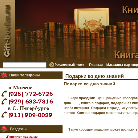
Главная
Магазины-партне
Расширенный поиск
Наши телефоны
Подарки ко дню знаний
Подарки ко дню знаний.
Скоро
праздник
- день рождения, корпорат
дню
....... ,
книга в подарок
,
подарочная кни
через интернет
.
Подарки к празднику
вокруг
срочно.
Книга в подарок
может оказаться п
Разделы
Также хорошим подарком может послужит
.Переплет под заказ