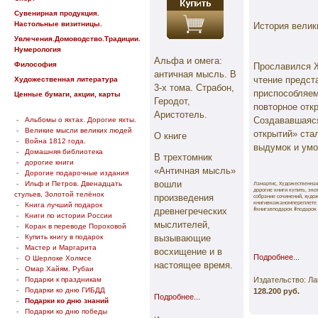
Сувенирная продукция.
Настольные визитницы.
История велик
Увлечения.Домоводство.Традиции.
Нумерология
Альфа и омега:
Философия
Прославился 
античная мысль. В
чтение предст
Художественная литература
3-х тома. Страбон,
приспособляем
Ценные бумаги, акции, карты
Геродот,
повторное отк
Аристотель.
Создававшаяся
-
Альбомы о яхтах. Дорогие яхты.
-
Великие мысли великих людей
открытий» ста
О книге
-
Война 1812 года.
выдумок и умо
-
Домашняя библиотека
В трехтомник
-
дорогие книги
«Античная мысль»
-
Дорогие подарочные издания
вошли
-
Ильф и Петров. Двенадцать
Ламартис, Художественная
дорогие книги купить, экс
стульев, Золотой телёнок
произведения
собрание сочинений, худо
книгивкожаномпереплете 
-
Книга лучший подарок
древнегреческих
#книгавподарок #подарок
-
Книги по истории России
мыслителей,
-
Коран в переводе Пороховой
-
Купить книгу в подарок
вызывающие
-
Мастер и Маргарита
восхищение и в
Подробнее...
-
О Шерлоке Холмсе
настоящее время.
-
Омар Хайям. Рубаи
-
Подарки к праздникам
Издательство: Л
-
Подарки ко дню ГИБДД
128.200 руб.
Подробнее...
-
Подарки ко дню знаний
-
Подарки ко дню победы