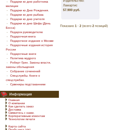
Издательство:
-
Подарки ко дню работника
Ламартис
милиции
57.900 руб.
-
Подарки ко Дню Рождения.
-
Подарки ко дню рыбака
-
Подарки ко дню учителя
-
Подарки ко дню Шефа (День
Показано
1
-
2
(всего
2
позиций)
Босса)
-
Подарок руководителю
-
Подарочная книга
-
Подарочное издание о Москве
-
Подарочные издания история
России
-
Подарочные книги
-
Политика мудрого
-
Роберт Грин. Законы власти,
законы обольщения
-
Собрание сочинений
-
Спецслужбы. Книги о
спецслужбах.
-
Сувениры подстаканники
Информация
Главная
О компании
Как сделать заказ
Доставка
Свяжитесь с нами.
Корпоративным клиентам
Технологии печати
Карта сайта
Прайс-лист (xls)