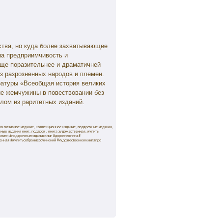
тва, но куда более захватывающее
на предприимчивость и
еще поразительнее и драматичней
з разрозненных народов и племен.
ратуры «Всеобщая история великих
ие жемчужины в повествовании без
ом из раритетных изданий.
ксклюзивное издание, коллекционное издание, подарочные издания,
ные издания книг, подарок , книга художественная, купить
книги #подарочныеизданиякниг #дорогиекниги #
енная #купитьсобраниесочинений #художественнаякнигапро