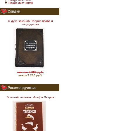
Прайс-лист (html)
Скидки
О духе законов. Теория права и
государства
вместо 9.000 руб.
всего 7.200 руб.
Рекомендуемые
Золотой теленок. Ильф и Петров