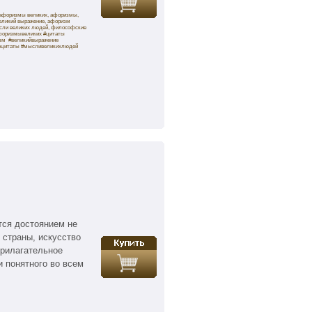
р,афоризмы великих, афоризмы,
еликий выражение, афоризм
ысли великих людей, философские
афоризмывеликих #цитаты
м #великийвыражение
ецитаты #мысливеликихлюдей
тся достоянием не
 страны, искусство
прилагательное
 понятного во всем