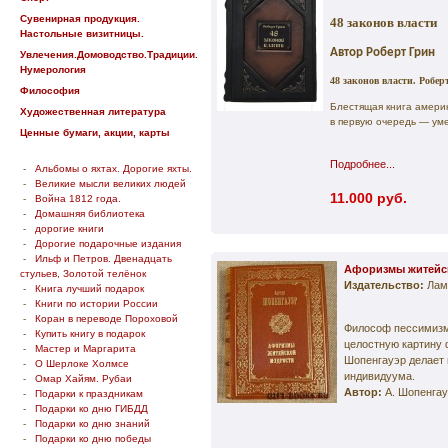
Сувенирная продукция.
48 законов власти
Настольные визитницы.
Автор Роберт Грин
Увлечения.Домоводство.Традиции.
Нумерология
48 законов власти. Робе
Философия
Блестящая книга амери
Художественная литература
в первую очередь — ум
Ценные бумаги, акции, карты
Подробнее...
-
Альбомы о яхтах. Дорогие яхты.
-
Великие мысли великих людей
11.000 руб.
-
Война 1812 года.
-
Домашняя библиотека
-
дорогие книги
-
Дорогие подарочные издания
-
Ильф и Петров. Двенадцать
Афоризмы житейск
стульев, Золотой телёнок
Издательство:
Лам
-
Книга лучший подарок
-
Книги по истории России
-
Коран в переводе Пороховой
Философ пессимизма
-
Купить книгу в подарок
целостную картину 
-
Мастер и Маргарита
Шопенгауэр делает 
-
О Шерлоке Холмсе
индивидуума.
-
Омар Хайям. Рубаи
Автор:
А. Шопенгау
-
Подарки к праздникам
-
Подарки ко дню ГИБДД
-
Подарки ко дню знаний
-
Подарки ко дню победы