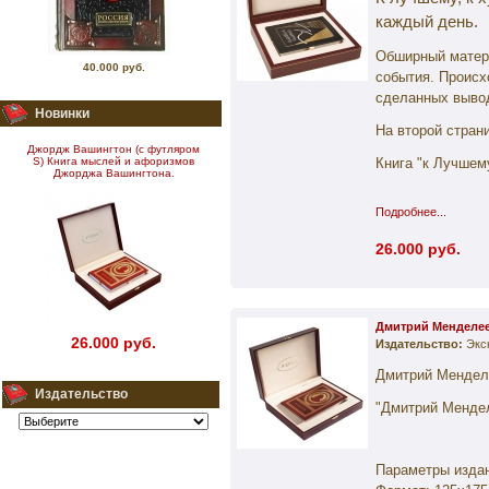
каждый день.
Обширный матери
40.000 руб.
события.
Происх
сделанных выво
Новинки
На второй стран
Джордж Вашингтон (с футляром
S) Книга мыслей и афоризмов
Книга "к Лучшем
Джорджа Вашингтона.
Подробнее...
26.000 руб.
Дмитрий Менделее
26.000 руб.
Издательство:
Экс
Дмитрий Мендел
Издательство
"Дмитрий Мендел
Параметры изда