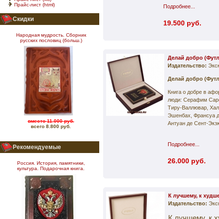
Прайс-лист (html)
Подробнее...
Скидки
19.500 руб.
Народная мудрость. Сборник
русских пословиц (больш.)
Делай добро (Футл
Издательство:
Экс
Делай добро (Футл
Книга о добре в аф
люди: Серафим Саро
Тиру-Валлювар, Хал
Эшенбах, Франсуа д
вместо 11.000 руб.
Антуан де Сент-Экзю
всего 8.800 руб.
Подробнее...
Рекомендуемые
26.000 руб.
Россия. История, памятники,
культура. Подарочная книга.
К лучшему, к худш
Издательство:
Экс
К лучшему, к