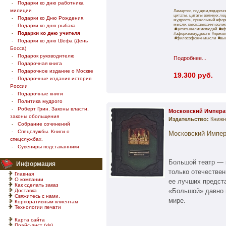
-
Подарки ко дню работника
милиции
Ламартис, подарки,подарочн
цитаты, цитаты великих лю
-
Подарки ко Дню Рождения.
мудрость, прикольный афор
мысли, высказывания велик
-
Подарки ко дню рыбака
#цитатывеликихлюдей #аф
-
Подарки ко дню учителя
#афоризммудрость #прико
#философские мысли #выс
-
Подарки ко дню Шефа (День
Босса)
-
Подарок руководителю
Подробнее...
-
Подарочная книга
-
Подарочное издание о Москве
19.300 руб.
-
Подарочные издания история
России
-
Подарочные книги
-
Политика мудрого
-
Роберт Грин. Законы власти,
Московский Императ
законы обольщения
Издательство:
Книжн
-
Собрание сочинений
-
Спецслужбы. Книги о
Московский Импер
спецслужбах.
-
Сувениры подстаканники
Большой театр — 
Информация
только отечествен
Главная
О компании
ее лучших предст
Как сделать заказ
«Большой» давно 
Доставка
Свяжитесь с нами.
мире.
Корпоративным клиентам
Технологии печати
Карта сайта
Прайс-лист (xls)