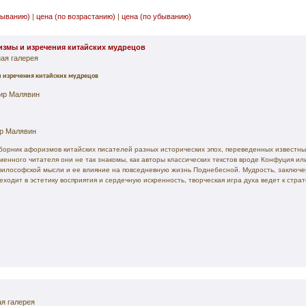
быванию)
|
цена (по возрастанию)
|
цена (по убыванию)
змы и изречения китайских мудрецов
ая галерея
и изречения китайских мудрецов
ир Малявин
р Малявин
сборник афоризмов китайских писателей разных исторических эпох, переведенных извест
енного читателя они не так знакомы, как авторы классических текстов вроде Конфуция ил
философской мысли и ее влияние на повседневную жизнь Поднебесной. Мудрость, заключе
реходит в эстетику восприятия и сердечную искренность, творческая игра духа ведет к стр
я галерея