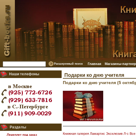
Главная
Магазины-партне
Расширенный поиск
Наши телефоны
Подарки ко дню учителя
Подарки ко дню учителя (5 октябр
Разделы
Книжная галерея
Ламартис
Эксклюзив Л-с
Все
.Переплет под заказ