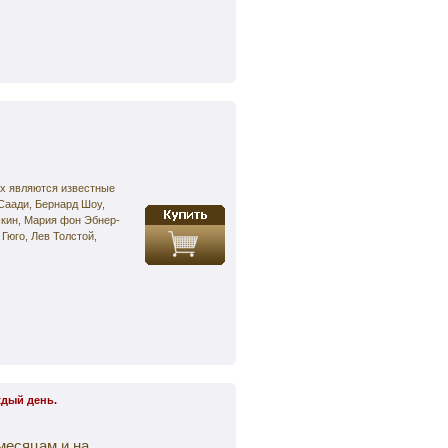
ых являются известные
Саади, Бернард Шоу,
скин, Мария фон Эбнер-
Гюго, Лев Толстой,
ждый день.
 месяцам и на