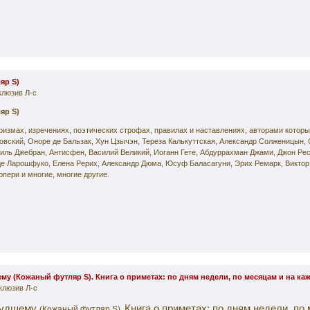
яр S)
клюзив Л-с
яр S)
оризмах, изречениях, поэтических строфах, правилах и наставлениях, авторами котор
вский, Оноре де Бальзак, Хун Цзычэн, Тереза Калькуттская, Александр Солженицын, 
иль Джебран, Антисфен, Василий Великий, Иоганн Гете, Абдуррахман Джами, Джон Ре
е Ларошфуко, Елена Рерих, Александр Дюма, Юсуф Баласагуни, Эрих Ремарк, Виктор 
пери и многие, многие другие.
ему (Кожаный футляр S). Книга о приметах: по дням недели, по месяцам и на ка
клюзив Л-с
 худшему
Книга о приметах: по дням недели, по
(Кожаный футляр
S
).