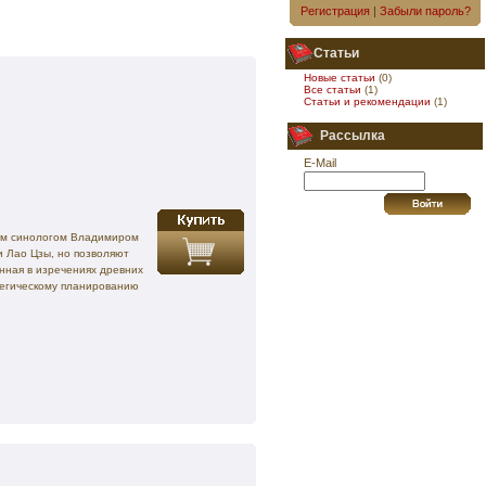
Регистрация
|
Забыли пароль?
Статьи
Новые статьи
(0)
Все статьи
(1)
Статьи и рекомендации
(1)
Рассылка
E-Mail
ным синологом Владимиром
и Лао Цзы, но позволяют
нная в изречениях древних
атегическому планированию