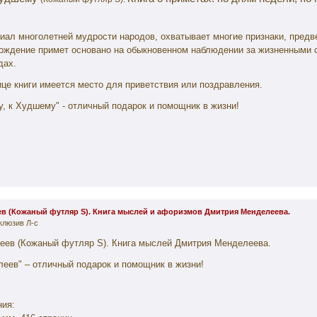
ал многолетней мудрости народов, охватывает многие признаки, пред
ождение примет основано на обыкновенном наблюдении за жизненными 
дах.
ице книги имеется место для приветствия или поздравления.
у, к Худшему" - отличный подарок и помощник в жизни!
в (Кожаный футляр S). Книга мыслей и афоризмов Дмитрия Менделеева.
клюзив Л-с
еев (Кожаный футляр
S
). Книга мыслей Дмитрия Менделеева.
еев" – отличный подарок и помощник в жизни!
ния: