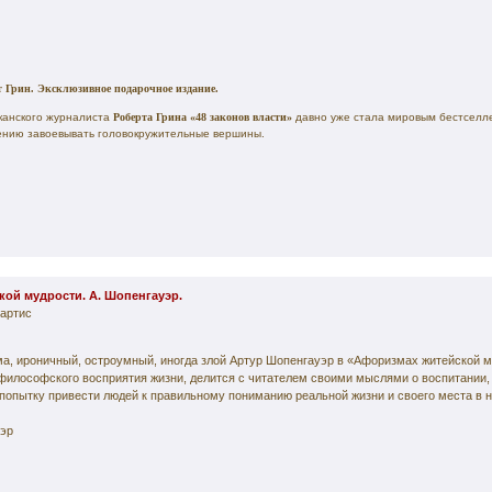
рт Грин. Эксклюзивное подарочное издание.
канского журналиста
Роберта Грина «48 законов власти»
давно уже стала мировым бестселле
ению завоевывать головокружительные вершины.
ой мудрости. А. Шопенгауэр.
артис
, ироничный, остроумный, иногда злой Артур Шопенгауэр в «Афоризмах житейской м
философского восприятия жизни, делится с читателем своими мыслями о воспитании, 
попытку привести людей к правильному пониманию реальной жизни и своего места в н
эр