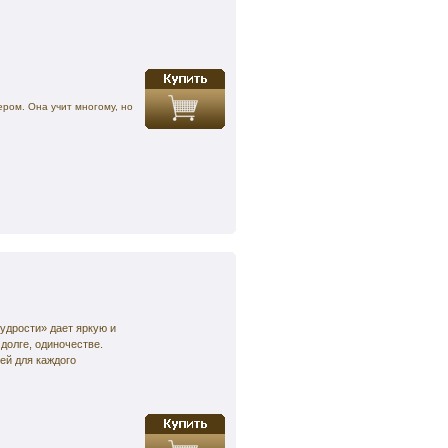
ром. Она учит многому, но
удрости» дает яркую и
долге, одиночестве.
ей для каждого