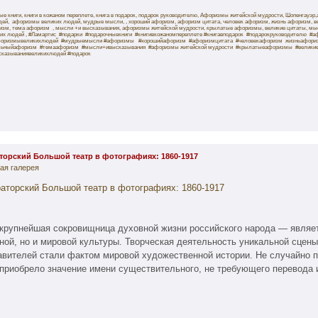
ые книги, книги в кожаном переплете, книга в подарок, подарок руководителю, Афоризмы житейской мудрости, Шопенгауэ
дей, афоризмы великих людей, мудрые мысли, , хороший афоризм, афоризм цитата, человек афоризм, жизнь афоризм, в
изм, тема афоризм , мысли +и высказывания, афоризмы житейской мудрости, крылатые афоризмы, великие цитаты, м
их людей , #Ламартис #подарки #подарочныекниги #книгивкожаномпереплете #книгавподарок #подарокруководителю #
оризмывеликихлюдей #мудрыемысли #афоризмы #хорошийафоризм #афоризмцитата #человекафоризм жизньафориз
льныйафоризм #темаафоризм #мысли+ивысказывания #афоризмы житейской мудрости #крылатыеафоризмы #велики
казываниявеликихлюдей #подарок
орский Большой театр в фотографиях: 1860-1917
ая галерея
аторский Большой театр в фотографиях: 1860-1917
крупнейшая сокровищница духовной жизни российского народа — являе
ной, но и мировой культуры. Творческая деятельность уникальной сцены
авителей стали фактом мировой художественной истории. Не случайно 
приобрело значение имени существительного, не требующего перевода и