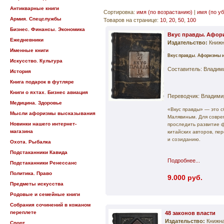
Антикварные книги
Сортировка:
имя (по возрастанию)
|
имя (по у
Армия. Спецслужбы
Товаров на странице:
10
,
20
,
50
,
100
Бизнес. Финансы. Экономика
Вкус правды. Афори
Ежедневники
Издательство:
Книжн
Именные книги
Вкус правды. Афоризмы 
Искусство. Культура
Составитель: Владим
История
Книга подарок в футляре
Книги о яхтах. Бизнес авиация
Переводчик: Владими
Медицина. Здоровье
«Вкус правды» — это 
Мысли афоризмы высказывания
Малявиным. Для соврем
Новинки нашего интернет-
проследить развитие 
магазина
китайских авторов, пе
и созиданию.
Охота. Рыбалка
Подстаканники Кавида
Подробнее...
Подстаканники Ренессанс
Политика. Право
9.000 руб.
Предметы искусства
Родовые и семейные книги
Собрания сочинений в кожаном
переплете
48 законов власти
Издательство:
Книжна
Спорт