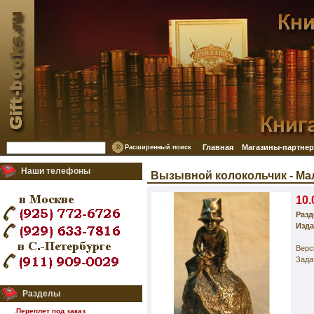
Главная
Магазины-партне
Расширенный поиск
Наши телефоны
Вызывной колокольчик - Мал
10.
Разд
Изда
Верс
Зада
Разделы
.Переплет под заказ