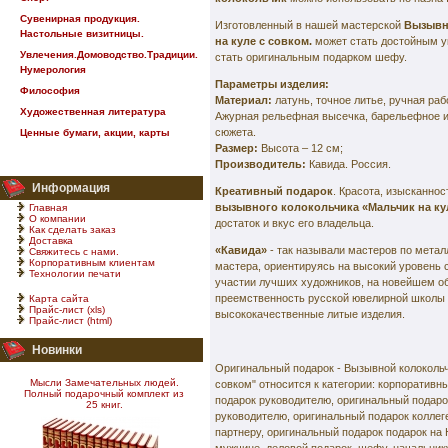
Сувенирная продукция.
Изготовленный в нашей мастерской
Вызывн
Настольные визитницы.
на куле с совком.
может стать достойным у
Увлечения.Домоводство.Традиции.
стать оригинальным подарком шефу.
Нумерология
Параметры изделия:
Философия
Материал:
латунь, точное литье, ручная раб
Художественная литература
Ажурная рельефная высечка, барельефное 
сюжета.
Ценные бумаги, акции, карты
Размер:
Высота – 12 см;
Производитель:
Кавида. Россия.
Информация
Креативный подарок
. Красота, изысканнос
вызывного колокольчика «Мальчик на ку
Главная
О компании
достаток и вкус его владельца.
Как сделать заказ
Доставка
«Кавида»
- так называли мастеров по метал
Свяжитесь с нами.
Корпоративным клиентам
мастера, ориентируясь на высокий уровень 
Технологии печати
участии лучших художников, на новейшем о
преемственность русской ювелирной школы 
Карта сайта
Прайс-лист (xls)
высококачественные литые изделия.
Прайс-лист (html)
Новинки
Оригинальный подарок - Вызывной колокольч
Мысли Замечательных людей.
совком" относится к категории: корпоративн
Полный подарочный комплект из
подарок руководителю, оригинальный подаро
25 книг.
руководителю, оригинальный подарок коллег
партнеру, оригинальный подарок подарок на 