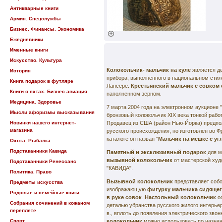
Антикварные книги
Армия. Спецслужбы
Бизнес. Финансы. Экономика
Ежедневники
Именные книги
Искусство. Культура
Колокольчик- мальчик на куле
является д
История
прибора, выполненного в национальном стил
Книга подарок в футляре
Лансере.
Крестьянский мальчик с совком 
Книги о яхтах. Бизнес авиация
наполненном зерном.
Медицина. Здоровье
7 марта 2004 года на электронном аукционе
Мысли афоризмы высказывания
бронзовый колокольчик XIX века тонкой работ
Новинки нашего интернет-
Продавец из США (район Нью-Йорка) предпол
магазина
русского происхождения, но изготовлен во Ф
каталоге он назван "
Мальчик на мешке с уг
Охота. Рыбалка
Подстаканники Кавида
Памятный и эксклюзивный подарок
для м
вызывной колокольчик
от мастерской худ
Подстаканники Ренессанс
"КАВИДА".
Политика. Право
Вызывной колокольчик
представляет соб
Предметы искусства
изображающую
фигурку мальчика сидящег
Родовые и семейные книги
в руке совок
.
Настольный колокольчик
о
Собрания сочинений в кожаном
деталью убранства русского жилого интерьер
переплете
в., вплоть до появления электрического звон
Спорт
колокольчик
можно использовать по назнач