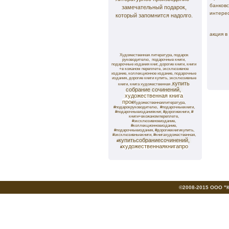
банковс
замечательный подарок,
интере
который запомнится надолго.
Р
акция в
Художественная литература, подарок
руководителю,
подарочные книги,
подарочные издания книг, дорогие книги, книги
+в кожаном переплете, эксклюзивное
издание, коллекционное издание, подарочные
издания, дорогие книги купить, эксклюзивные
купить
книги, книга художественная ,
собрание сочинений,
художественная книга
про
#Художественнаялитература,
#подарокруководителю,
#подарочныекниги,
#подарочныеизданиякниг, #дорогиекниги, #
книги+вкожаномпереплете,
#эксклюзивноеиздание,
#коллекционноеиздание,
#подарочныеиздания, #дорогиекнигикупить,
#эксклюзивныекниги, #книгахудожественная,
купитьсобраниесочинений,
#
художественнаякнигапро
#
©2008-2015 ООО "Кн