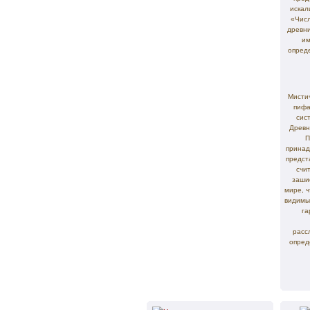
искал
«Числ
древни
им
опред
Мисти
пифа
сис
Древн
П
принад
предст
счи
заши
мире, ч
видимы
га
расс
опред