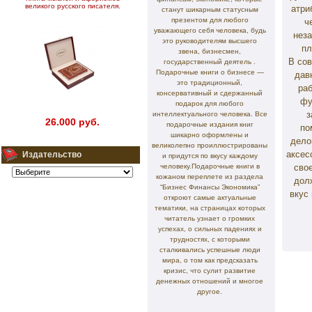
великого русского писателя.
атри
станут шикарным статусным
презентом для любого
ч
уважающего себя человека, будь
нез
это руководителям высшего
пл
звена, бизнесмен,
В со
государственный деятель .
Подарочные книги о бизнесе —
дав
это традиционный,
ра
консервативный и сдержанный
фу
подарок для любого
з
интеллектуального человека. Все
26.000 руб.
подарочные издания книг
по
шикарно оформлены и
дело
великолепно проиллюстрированы
аксес
Издательство
и придутся по вкусу каждому
человеку.Подарочные книги в
сво
кожаном переплете из раздела
дол
“Бизнес Финансы Экономика”
вкус 
откроют самые актуальные
тематики, на страницах которых
читатель узнает о громких
успехах, о сильных падениях и
трудностях, с которыми
сталкивались успешные люди
мира, о том как предсказать
кризис, что сулит развитие
денежных отношений и многое
другое.