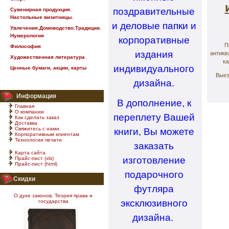
поздравительные
Сувенирная продукция.
Настольные визитницы.
и деловые папки и
Увлечения.Домоводство.Традиции.
Нумерология
корпоративные
П
Философия
издания
антиква
Художественная литература
ка
индивидуального
Ценные бумаги, акции, карты
Выез
дизайна.
Информация
В дополнение, к
Главная
О компании
переплету Вашей
Как сделать заказ
Доставка
Свяжитесь с нами.
книги, Вы можете
Корпоративным клиентам
Технологии печати
заказать
Карта сайта
изготовление
Прайс-лист (xls)
Прайс-лист (html)
подарочного
Скидки
футляра
О духе законов. Теория права и
эксклюзивного
государства
дизайна.