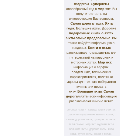
подарком.
Суперяхты
своеобразный гид в
мир яхт
. Вы
получите ответы на
интересующие Вас вопросы:
Самая дорогая яхта
.
Яхта
года
.
Большие яхты
.
Дорогие
подарочные книги о яхтах
.
Яхты самые продаваемые
. Вы
также найдёте информацию о
тендерах.
Книги о яхтах
рассказывают о маршрутах для
путешествий на парусных и
моторных яхтах.
Мир яхт
:
информация о верфях,
владельцах, технических
характеристиках, полезные
адреса для тех, кто собирается
купить или продать
яхту.
Большие яхты
.
Самая
дорогая яхта
- всю информацию
рассказывают книги о яхтах.
журнал яхты и катера, книги о яхтах,
дорогие подарочные книги о яхтах,
самая дорогая яхта, суперяхты, яхты,
яхты самые, мир яхт, журнал яхты,
большие яхты, дорогие яхты, яхта
года, супер яхты, книги о яхтах.