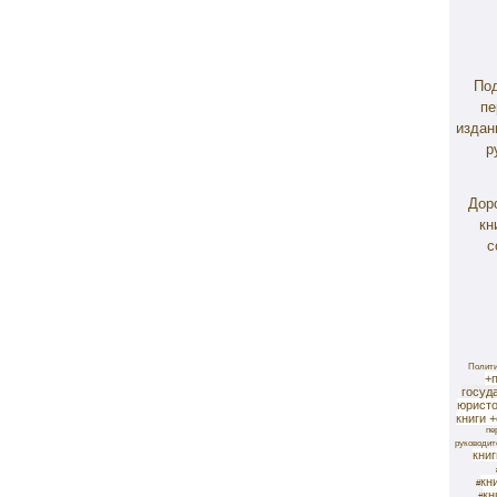
(
Под
пе
издан
р
Дор
кн
с
Полит
+п
госуд
юристо
книги +
пе
руководи
книг
кн
#
кн
#