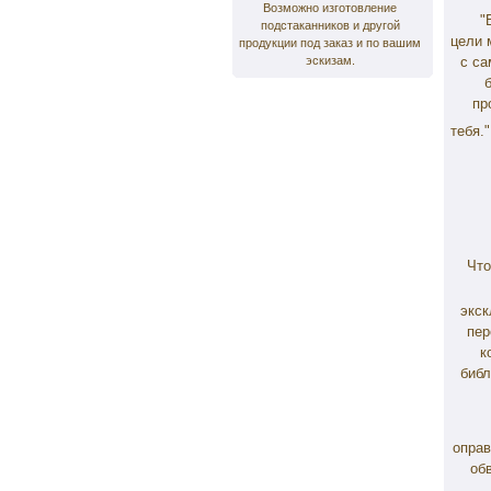
Возможно изготовление
"В 
подстаканников и другой
цели 
продукции под заказ и по вашим
эскизам.
с са
пр
тебя
Что
экск
пер
к
библ
оправ
обв