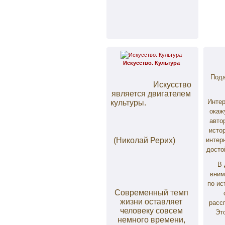
Искусство. Культура
Пода
Искусство
является двигателем
Инте
культуры.
окаж
авто
исто
(Николай Рерих)
интер
досто
В 
вним
по ис
Современный темп
жизни оставляет
расс
человеку совсем
Эт
немного времени,