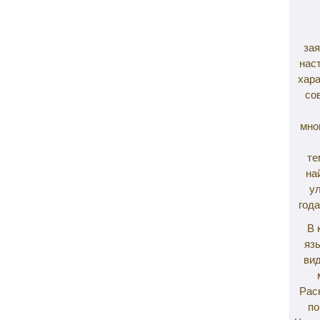
за
нас
хар
со
мно
те
на
у
года
В 
яз
вид
Рас
по