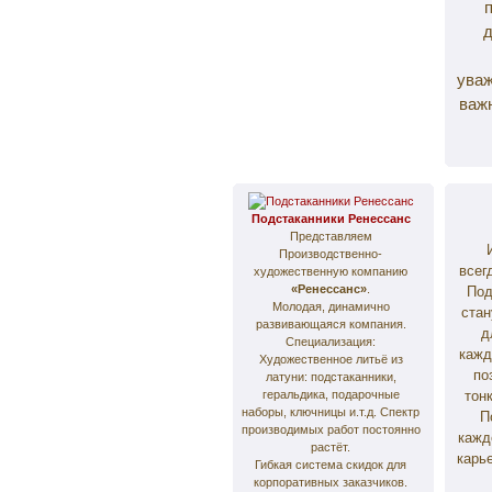
д
уваж
важн
Подстаканники Ренессанс
Представляем
Производственно-
всег
художественную компанию
«Ренессанс»
.
Под
Молодая, динамично
стан
развивающаяся компания.
д
Специализация:
кажд
Художественное литьё из
по
латуни: подстаканники,
геральдика, подарочные
тон
наборы, ключницы и.т.д. Спектр
П
производимых работ постоянно
кажд
растёт.
карь
Гибкая система скидок для
корпоративных заказчиков.