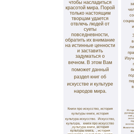
чтобы насладиться
з
красотой мира. Порой
чел
только настоящим
со
творцам удается
социа
отвлечь людей от
и
суеты
повседневности,
обратить их внимание
в
на истинные ценности
ли
и заставить
пра
задуматься о
Изуч
вечном.
В этом Вам
поможет данный
б
по
раздел книг об
пе
искусстве и культуре
в
народов мира.
Книги про искусство, история
Истори
культуры книги, история
руководи
книг,
культура искусство.
Искусство,
экскл
по
культура,
книги про искусство
эксклюз
,
культура книги,
история
#книги+п
культуры книга,
,
история
#п