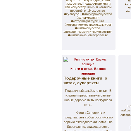
искусства +и культуры,
книга
#д
искусство,
подарочные книги
#экс
+по искусству
, книги в кожаном
#п
переплёте.
#Искусство
#эк
#культура
#
книгипроискусство
#
культуракниги
#
историякультуркнига
#
историяискусства+икультуры
#
книгаискусство
#
подарочныекниги+поискусству
#книгивкожаномпереплёте
Книги о яхтах. Бизнес
авиация
Подарочные книги о
яхтах, суперяхты.
Подарочный альбом о яхтах. В
издании представлены самые
новые дорогие яхты из журнала
яхты.
В 
найде
Книги «Суперяхты»
литера
представляет собой российскую
версию ежегодного альбома The
Superyachts, издающегося в
Под