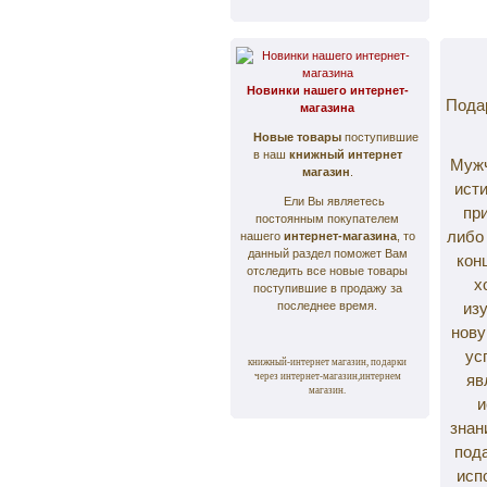
Новинки нашего интернет-
Подар
магазина
Новые товары
поступившие
в наш
книжный
интернет
Мужч
магазин
.
ист
Ели Вы являетесь
пр
постоянным покупателем
либо
нашего
интернет-магазина
, то
данный раздел поможет Вам
кон
отследить все новые товары
х
поступившие в продажу за
последнее время.
изу
нову
ус
книжный-интернет магазин, подарки
через интернет-магазин,интернем
яв
магазин.
и
знан
пода
исп