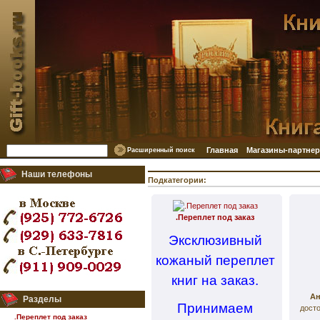
Главная
Магазины-партне
Расширенный поиск
Наши телефоны
Подкатегории:
.Переплет под заказ
Эксклюзивный
кожаный переплет
книг на заказ.
Ан
Разделы
Принимаем
дост
.Переплет под заказ