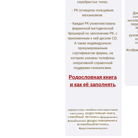
серебристых тонах.
- РК оснащены кольцевым
До
механизмом.
соч
эксклю
- Каждая РК укомплектована
пере
б
фирменной методической
брошюрой по заполнению РК, с
руков
приложенным к ней диском CD.
к
с
А также индивидуально
пронумерованным
#собра
сертификатом фирмы, на
котором указаны телефоны
оперативной справочной
поддержки генеалогами.
Родословная книга
и как её заполнять
родовые книги, семейные книги родословная
родословная книга
книга купить,
,
семейный летопись
, #родовыекниги,
родословнаякнига
#семейныекниги
#
семейныйлетопись
#
#родословнаякнигакупить