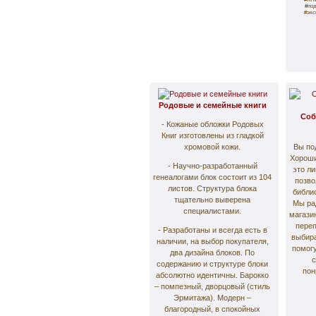
#под
#экс
Родовые и семейные книги
Соб
- Кожаные обложки Родовых
Книг изготовлены из гладкой
хромовой кожи.
Вы по
Хороши
- Научно-разработанный
это л
генеалогами блок состоит из 104
позво
листов. Структура блока
библио
тщательно выверена
Мы ра
специалистами.
магази
переп
- Разработаны и всегда есть в
выбира
наличии, на выбор покупателя,
помогу
два дизайна блоков. По
содержанию и структуре блоки
пон
абсолютно идентичны. Барокко
– помпезный, дворцовый (стиль
Эрмитажа). Модерн –
благородный, в спокойных