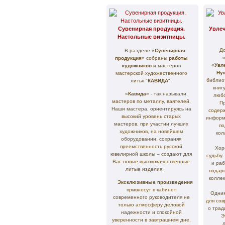
Сувенирная продукция.
Увле
Настольные визитницы.
До
В разделе «
Сувенирная
продукция
» собраны
работы
«
Увл
художников
и мастеров
Ну
мастерской художественного
библио
литья "
КАВИДА
".
книг
«
Кавида
» - так называли
любо
мастеров по металлу, ваятелей.
Пр
Наши мастера, ориентируясь на
содер
высокий уровень старых
информа
мастеров, при участии лучших
по
художников, на новейшем
кол
оборудовании, сохраняя
преемственность русской
Хоро
ювелирной школы – создают для
судьбу
Вас новые высококачественные
и раб
литые изделия.
подаро
коллек
Эксклюзивные произведения
привнесут в кабинет
Одним 
современного руководителя не
для сов
только атмосферу деловой
о трад
надежности и спокойной
Э
уверенности в завтрашнем дне,
л