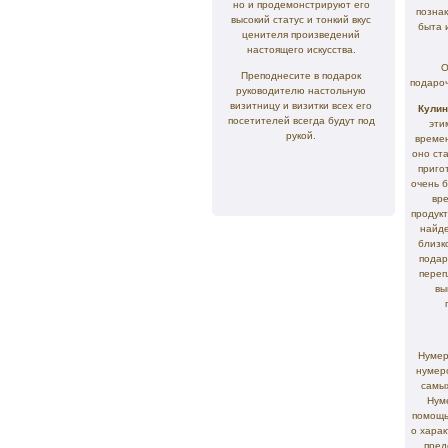
но и продемонстрируют его
познак
высокий статус и тонкий вкус
быта 
ценителя произведений
настоящего искусства.
Ос
Преподнесите в подарок
подароч
руководителю настольную
визитницу и визитки всех его
Кулин
посетителей всегда будут под
эти
рукой.
времен
оно ст
приго
очень 
вр
продук
найде
близк
подар
переп
вы
Нумер
нумеро
самы
Нуме
помощь
о харак
пред