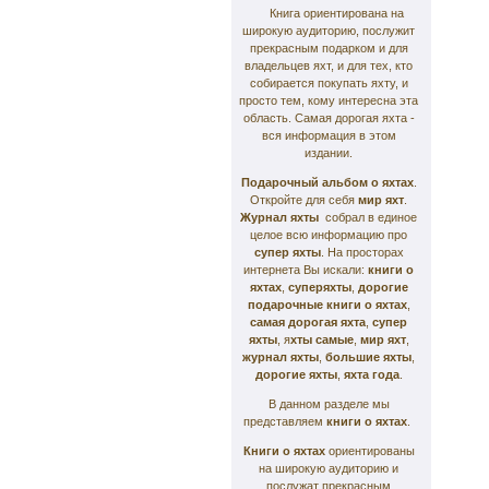
Книга ориентирована на
широкую аудиторию, послужит
прекрасным подарком и для
владельцев яхт, и для тех, кто
собирается покупать яхту, и
просто тем, кому интересна эта
область. Самая дорогая яхта -
вся информация в этом
издании.
Подарочный альбом о яхтах
.
Откройте для себя
мир яхт
.
Журнал яхты
собрал в единое
целое всю информацию про
супер яхты
. На просторах
интернета Вы искали:
книги о
яхтах
,
суперяхты
,
дорогие
подарочные книги о яхтах
,
самая дорогая яхта
,
супер
яхты
, я
хты самые
,
мир яхт
,
журнал яхты
,
большие яхты
,
дорогие яхты
,
яхта года
.
В данном разделе мы
представляем
книги о яхтах
.
Книги о яхтах
ориентированы
на широкую аудиторию и
послужат прекрасным