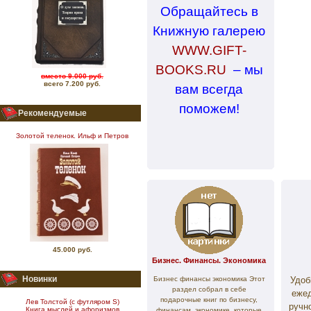
Обращайтесь в
Книжную галерею
WWW
.
GIFT
-
BOOKS
.
RU
– мы
вместо 9.000 руб.
всего 7.200 руб.
вам всегда
поможем!
Рекомендуемые
Золотой теленок. Ильф и Петров
45.000 руб.
Бизнес. Финансы. Экономика
Новинки
Бизнес финансы экономика Этот
Удоб
раздел собрал в себе
ежед
подарочные книг по бизнесу,
Лев Толстой (с футляром S)
ручн
Книга мыслей и афоризмов
финансам, экономике, которые