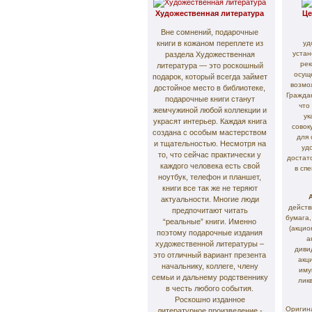
Художественная литература
Це
Вне сомнений, подарочные
книги в кожаном переплете из
уд
уста
раздела Художественная
рек
литература — это роскошный
осущ
подарок, который всегда займет
возмо
достойное место в библиотеке,
Гражда
подарочные книги станут
что
жемчужиной любой коллекции и
ук
украсят интерьер. Каждая книга
совок
создана с особым мастерством
для 
и тщательностью. Несмотря на
уд
то, что сейчас практически у
достат
каждого человека есть свой
в сп
ноутбук, телефон и планшет,
книги все так же не теряют
актуальности. Многие люди
действ
предпочитают читать
бумага,
“реальные” книги. Именно
(акцио
поэтому подарочные издания
а
художественной литературы –
диви
это отличный вариант презента
акц
начальнику, коллеге, члену
иму
семьи и дальнему родственнику
лик
в честь любого события.
Роскошно изданное
Оригин
литературное произведение -