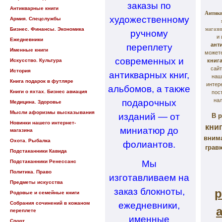
заказы по
Антикварные книги
Антикв
художественному
Армия. Спецслужбы
магази
Бизнес. Финансы. Экономика
ручному
и 
Ежедневники
ант
переплету
Именные книги
можете
современных и
Искусство. Культура
книг
сай
История
антикварных книг,
наш
Книга подарок в футляре
интер
альбомов, а также
Книги о яхтах. Бизнес авиация
пос
нал
подарочных
Медицина. Здоровье
Мысли афоризмы высказывания
изданий — от
В 
Новинки нашего интернет-
кни
миниатюр до
магазина
вним
Охота. Рыбалка
фолиантов.
грав
Подстаканники Кавида
Подстаканники Ренессанс
Мы
Политика. Право
изготавливаем на
Предметы искусства
заказ блокноты,
р
Родовые и семейные книги
Собрания сочинений в кожаном
ежедневники,
переплете
именные
Спорт