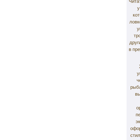
Чита
у
кот
ловк
у
тр
друг
в пр
у
ч
рыба
вы
о
п
э
офо
стил