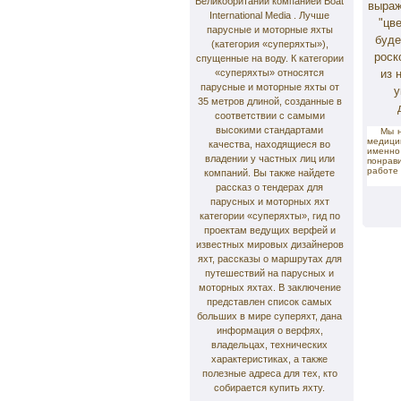
Великобритании компанией Boat
выраж
International Media . Лучше
"цв
парусные и моторные яхты
буде
(категория «суперяхты»),
роск
спущенные на воду. К категории
«суперяхты» относятся
из 
парусные и моторные яхты от
у
35 метров длиной, созданные в
соответствии с самыми
высокими стандартами
Мы н
медици
качества, находящиеся во
именно
владении у частных лиц или
понрав
работе 
компаний. Вы также найдете
рассказ о тендерах для
парусных и моторных яхт
категории «суперяхты», гид по
проектам ведущих верфей и
известных мировых дизайнеров
яхт, рассказы о маршрутах для
путешествий на парусных и
моторных яхтах. В заключение
представлен список самых
больших в мире суперяхт, дана
информация о верфях,
владельцах, технических
характеристиках, а также
полезные адреса для тех, кто
собирается купить яхту.